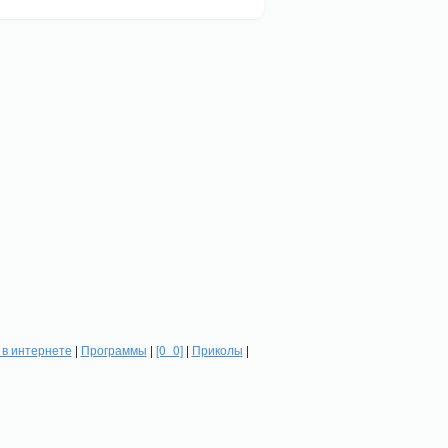
в интернете
|
Программы
|
[0_0]
|
Приколы
|