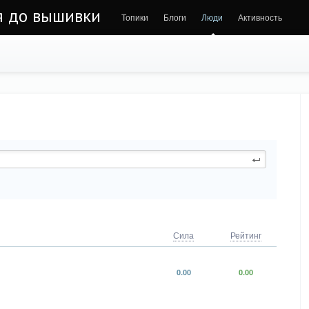
ья до вышивки
Топики
Блоги
Люди
Активность
Сила
Рейтинг
0.00
0.00