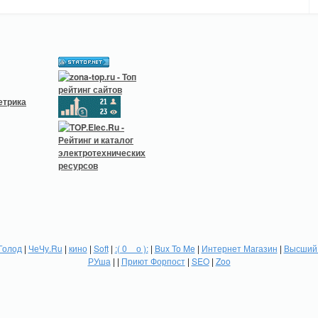
Голод
|
ЧеЧу.Ru
|
кино
|
Soft
|
:( 0 _ о ):
|
Bux To Me
|
Интернет Магазин
|
Высший 
РУша
| |
Приют Форпост
|
SEO
|
Zoo