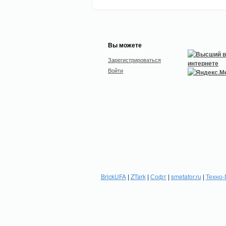
Вы можете
Зарегистрироваться
Войти
BrickUFA
|
ZTark
|
Софт
|
smetafor.ru
|
Техно-