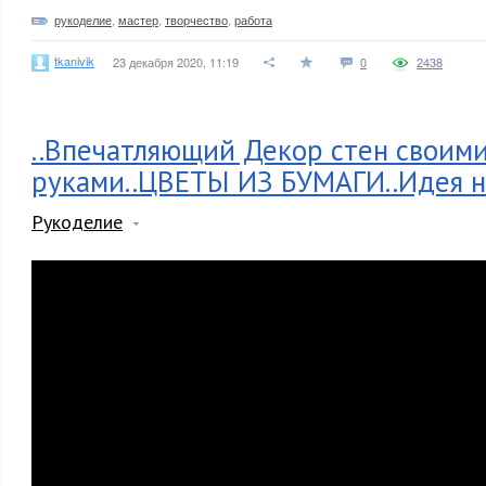
рукоделие
,
мастер
,
творчество
,
работа
tkanivik
23 декабря 2020, 11:19
0
2438
..Впечатляющий Декор стен своим
руками..ЦВЕТЫ ИЗ БУМАГИ..Идея на
Рукоделие