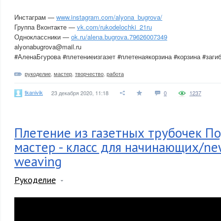
Инстаграм —
www.instagram.com/alyona_bugrova/
Группа Вконтакте —
vk.com/rukodelochki_21ru
Одноклассники —
ok.ru/alena.bugrova.79626007349
alyonabugrova@mail.ru
#АленаБгурова #плетениеизгазет #плетенаякорзина #корзина #заги
рукоделие
,
мастер
,
творчество
,
работа
tkanivik
23 декабря 2020, 11:18
0
1237
Плетение из газетных трубочек П
мастер - класс для начинающих/ne
weaving
Рукоделие