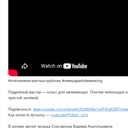
#плетениеизгазетныхтрубочек #newspapertubeweaving
Подробный мастер — класс для начинающих. Плетем небольшую ко
простой загибкой.
Подписаться:
www.youtube.com/channel/UCt95IHbu1xbFrKaK2NTng4w
Как оплести бутылку —
youtu.be/H72bqL_cfJg
В ролике звучит музыка Слесарчука Вадима Анатольевича