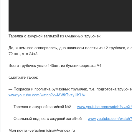
Тарелка с ажурной загибкой из бумажных трубочек.
Да, я немного оговорилась, дно начинаем плести из 12 трубочек, а
72 шт., это 24х3
Всего трубочек ушло 140шт. из бумаги формата А4
Смотрите также:
— Покраска и пропитка бумажных трубочек, т.е. подготовка трубоче
www.youtube.com/watch?v=MWkT2zyUKUw
— Тарелка с ажурной загибкой №2 —
www.youtube.com/watch?v=cXN
— Овальный поднос с ажурной загибкой —
www.youtube.com/watch?
Моя почта -verachernicina@yandex.ru