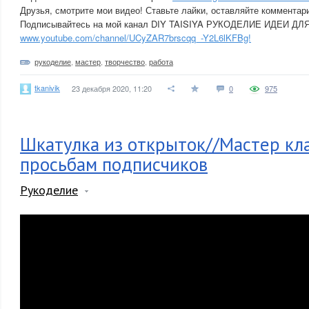
Друзья, смотрите мои видео! Ставьте лайки, оставляйте комментар
Подписывайтесь на мой канал DIY TAISIYA РУКОДЕЛИЕ ИДЕИ ДЛ
www.youtube.com/channel/UCyZAR7brscqq_-Y2L6lKFBg!
рукоделие
,
мастер
,
творчество
,
работа
tkanivik
23 декабря 2020, 11:20
0
975
Шкатулка из открыток//Мастер кла
просьбам подписчиков
Рукоделие