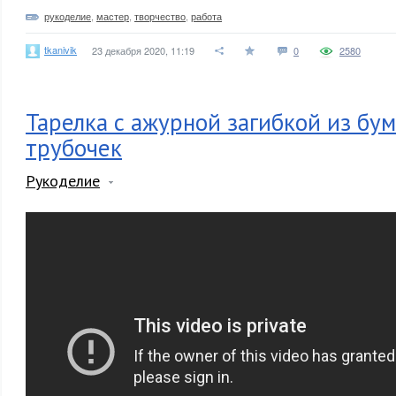
рукоделие
,
мастер
,
творчество
,
работа
tkanivik
23 декабря 2020, 11:19
0
2580
Тарелка с ажурной загибкой из бу
трубочек
Рукоделие