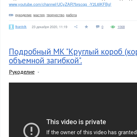
www.youtube.com/channel/UCyZAR7brscqq_-Y2L6lKFBg!
рукоделие
,
мастер
,
творчество
,
работа
tkanivik
23 декабря 2020, 11:19
0
1068
Подробный МК "Круглый короб (кор
объемной загибкой".
Рукоделие