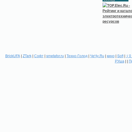
BrickUFA
|
ZTark
|
Софт
|
smetafor.ru
|
Техно-Голод
|
ЧеЧу.Ru
|
кино
|
Soft
|
:( 0
РУша
| |
П