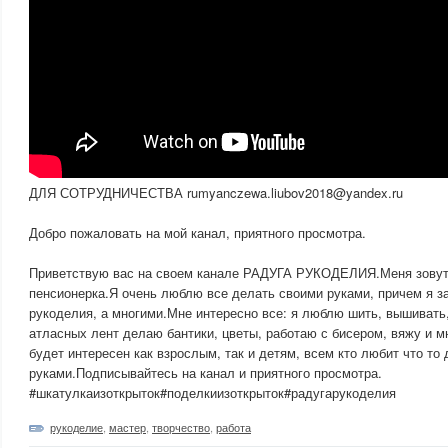
ДЛЯ СОТРУДНИЧЕСТВА rumyanczewa.liubov2018@yandex.ru
Добро пожаловать на мой канал, приятного просмотра.
Приветствую вас на своем канале РАДУГА РУКОДЕЛИЯ.Меня зовут
пенсионерка.Я очень люблю все делать своими руками, причем я 
рукоделия, а многими.Мне интересно все: я люблю шить, вышивать
атласных лент делаю бантики, цветы, работаю с бисером, вяжу и м
будет интересен как взрослым, так и детям, всем кто любит что то
руками.Подписывайтесь на канал и приятного просмотра.
#шкатулкаизоткрыток#поделкиизоткрыток#радугарукоделия
рукоделие
,
мастер
,
творчество
,
работа