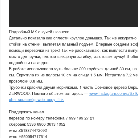
Подробный МК с кучей нюансов.
Детально показала как сплести круглое донышко. Так же аккуратн
стойки на стенки, выплетая плавный подъем. Впервые создаем эф
помощи веревочки из трех! Так же рассказываю, как выплести вып
место для ручки, плетем шикарную загибку, изготовим ручку! В общ
подробно и наглядно!
В работе использовала чуть больше 200 трубочек длиной 30 см, на 
см. Скрутила их из полосы 10 см на спицу 1,5 мм. Истратила 7,2 ме
проволоки 0,8 мм.
Трубочки красила двумя морилками. 1 часть Эбеновое дерево Верш
ZERWOOD. Немного об этом вот здесь —
www.instagram.com/p/BzI
utm_source=ig_web_copy_link
Поддержать канал
перевод по номеру телефона 7 999 199 27 21
сбербанк 5336 6900 3613 1052
wmz Z518374472092
wme E550954717614