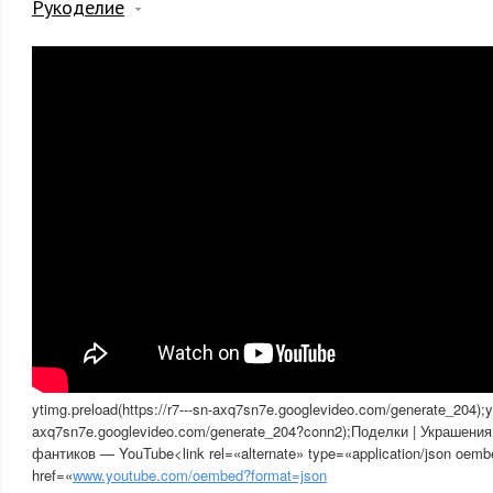
Рукоделие
ytimg.preload(https://r7---sn-axq7sn7e.googlevideo.com/generate_204);yti
axq7sn7e.googlevideo.com/generate_204?conn2);Поделки | Украшения
фантиков — YouTube<link rel=«alternate» type=«application/json oem
href=«
www.youtube.com/oembed?format=json