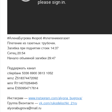
#АленаБугрова #короб #плетениеизгазет
Плетение из газетных трубочек.
Загибка при поднятии стоек 14:37
Ситец 20:54
Начало объемной загибки 29:47
Поддержать канал
сбербанк 5336 6900 3613 1052
wmz Z518374472092
wmr R114070264845
wme E550954717614
Инстаграм —
www.instagram.com/alyona_bugrova/
Группа Вконтакте —
vk.com/rukodelochki_21ru
alyonabugrova@mail.ru