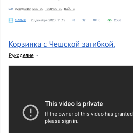
рукоделие
,
мастер
,
творчество
,
работа
tkanivik
23 декабря 2020, 11:19
0
2586
Корзинка с Чешской загибкой.
Рукоделие