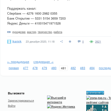
Поддержать канал:
Сбербанк — 4276 1600 2982 0355
Банк Открытие — 5331 5154 3659 7203
Яндекс Деньги — 410015471971526
рукоделие
,
мастер
,
творчество
,
работа
tkanivik
23 декабря 2020, 11:18
0
2621
← предыдущая
следующая →
первая
477
478
479
480
482
483
484
последн
481
Вы можете
Зарегистрироваться
Войти