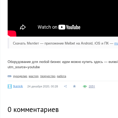
Скачать Мелбет — приложение Melbet на Android, iOS и ПК —
ma
Оборудование для любой бизнес идеи можно купить здесь — eurasia
utm_source=youtube
рукоделие
,
мастер
,
творчество
,
работа
tkanivik
24 декабря 2020, 00:28
2051
0
комментариев