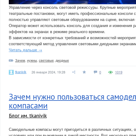
Управление через консоль световой режиссуры. Крупные мероприяти
театральные постановки, могут иметь профессиональные консоли с
полностью управляют световым оборудованием на сцене, включая 
Оператор может использовать консоль для создания и изменения 
эффектов на экранах в режиме реального времени.
В зависимости от конкретных требований и возможностей мероприя
соответствующий метод управления световыми диодными экранам
Читать дальше →
Зачем
,
нужны
,
световые
,
диодные
tkanivik
26 января 2024, 19:28
0
1019
Зачем нужно пользоваться самоде
компасами
Блог им. tkanivik
Самодельные компасы могут пригодиться в различных ситуациях, 
условиях или при выживании в дикой местности. Вот несколько при