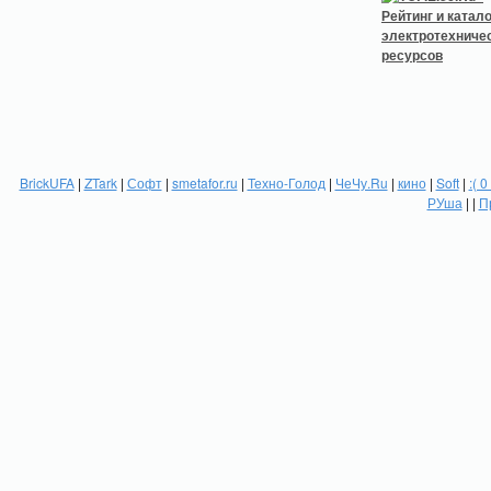
BrickUFA
|
ZTark
|
Софт
|
smetafor.ru
|
Техно-Голод
|
ЧеЧу.Ru
|
кино
|
Soft
|
:( 0
РУша
| |
П