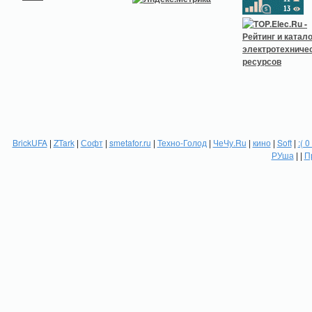
BrickUFA
|
ZTark
|
Софт
|
smetafor.ru
|
Техно-Голод
|
ЧеЧу.Ru
|
кино
|
Soft
|
:( 0
РУша
| |
П