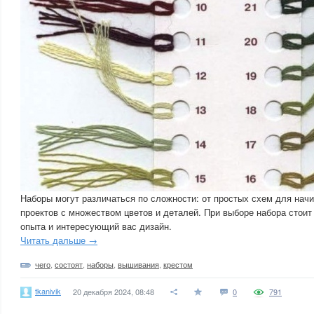
Наборы могут различаться по сложности: от простых схем для на
проектов с множеством цветов и деталей. При выборе набора стоит
опыта и интересующий вас дизайн.
Читать дальше →
чего
,
состоят
,
наборы
,
вышивания
,
крестом
tkanivik
20 декабря 2024, 08:48
0
791