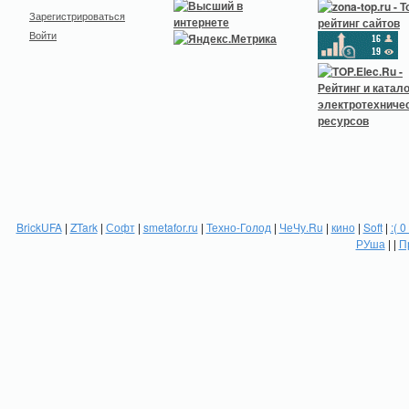
Зарегистрироваться
Войти
BrickUFA
|
ZTark
|
Софт
|
smetafor.ru
|
Техно-Голод
|
ЧеЧу.Ru
|
кино
|
Soft
|
:( 0
РУша
| |
П