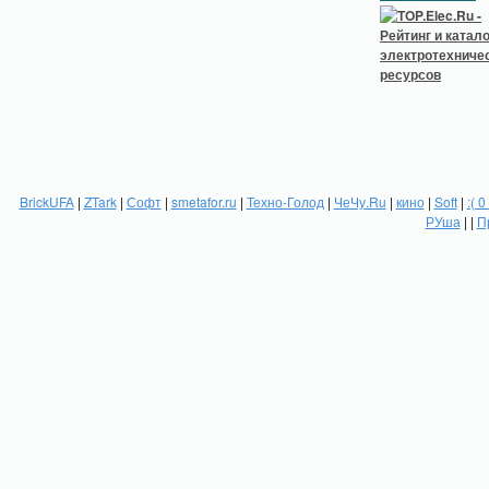
BrickUFA
|
ZTark
|
Софт
|
smetafor.ru
|
Техно-Голод
|
ЧеЧу.Ru
|
кино
|
Soft
|
:( 0
РУша
| |
П