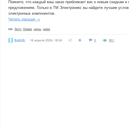
Помните, что каждый ваш заказ приближает вас к новым скидкам и
предложениям. Только в ТМ Электроникс вы найдете лучшие услов
электронных компонентов.
Читать дальше →
Лето
,
ближе
,
цены
,
ниже
tkanivik
16 апреля 2024, 18:04
0
801