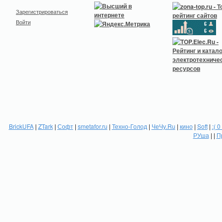
Зарегистрироваться
Войти
BrickUFA
|
ZTark
|
Софт
|
smetafor.ru
|
Техно-Голод
|
ЧеЧу.Ru
|
кино
|
Soft
|
:( 0
РУша
| |
П