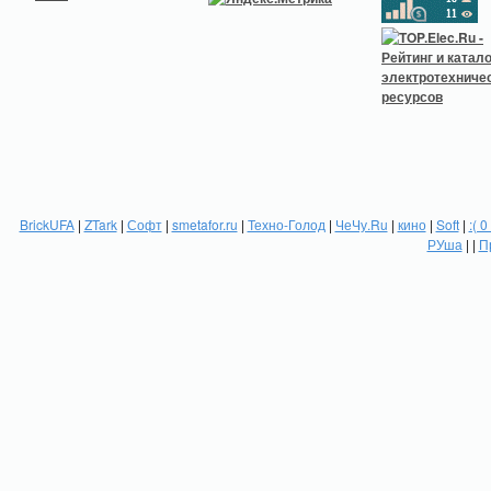
BrickUFA
|
ZTark
|
Софт
|
smetafor.ru
|
Техно-Голод
|
ЧеЧу.Ru
|
кино
|
Soft
|
:( 0
РУша
| |
П