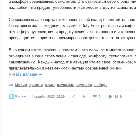
и комфорт современных самолетов. Это становится своего рода л
над собой, что придает уверенности и смелости в других аспектах 
Современные аэропорты также вносят свой вклад в положительное
Просторные залы ожидания, магазины Duty Free, рестораны и кафе 
атмосферу путешествия и предвкушения чего-то нового и интересн
превращается в приятное времяпрепровождение, а не в тягостную 
В конечном итоге, любовь к полетам – это сложное и многогранное 
объединяет в себе стремление к свободе, комфорту, технологиям,
самопознанию. Каждый находит в авиации что-то свое, особенное, 
привлекательной и незаменимой частью современной жизни.
Читать дальше →
Многим
,
нравится
,
летать
,
самолетах
,
ощущение
,
свободы
tkanivik
4 октября 2025, 22:39
0
1919