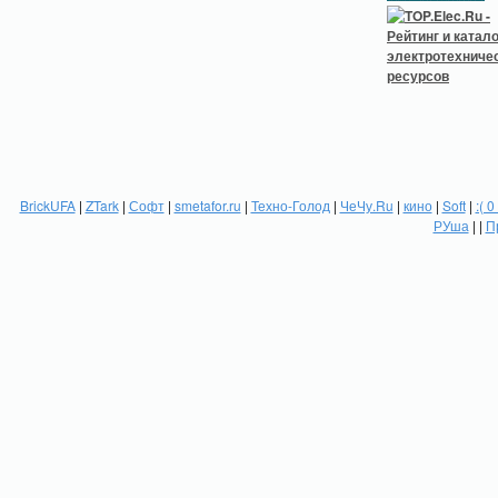
BrickUFA
|
ZTark
|
Софт
|
smetafor.ru
|
Техно-Голод
|
ЧеЧу.Ru
|
кино
|
Soft
|
:( 0
РУша
| |
П