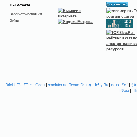
Вы можете
Зарегистрироваться
Войти
BrickUFA
|
ZTark
|
Софт
|
smetafor.ru
|
Техно-Голод
|
ЧеЧу.Ru
|
кино
|
Soft
|
:( 0
РУша
| |
П