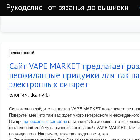
Рукоделие - от вязанья до вышивки
Сайт VAPE MARKET предлагает ра
неожиданные придумки для так н
электронных сигарет
Блог им. tkanivik
Обязательно зайдите на портал VAPE MARKET даже ничего не план
Поверьте, мне, что там вас ждёт много интересного и неожиданного
Вы про
одноразовые сигареты
слышали? Это хорошо, что вы слышал
оставленной мной чуть выше ссылке на сайт VAPE MARKET. Там ва
неожиданного. Например, такие неожиданности, как:
1. Одноразовая сигарета Doo One (classic tobacco) – цена 299 рубле