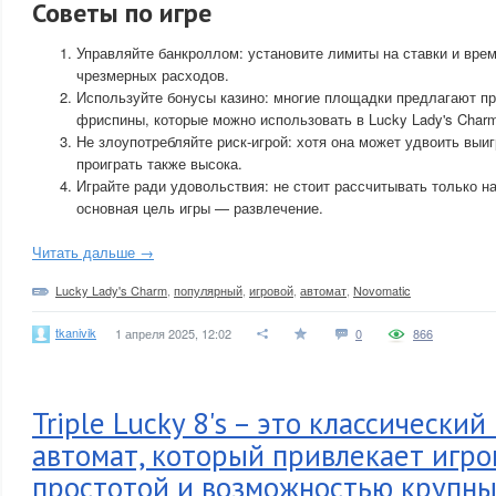
Советы по игре
Управляйте банкроллом: установите лимиты на ставки и врем
чрезмерных расходов.
Используйте бонусы казино: многие площадки предлагают п
фриспины, которые можно использовать в Lucky Lady's Char
Не злоупотребляйте риск-игрой: хотя она может удвоить выи
проиграть также высока.
Играйте ради удовольствия: не стоит рассчитывать только н
основная цель игры — развлечение.
Читать дальше →
Lucky Lady's Charm
,
популярный
,
игровой
,
автомат
,
Novomatic
tkanivik
1 апреля 2025, 12:02
0
866
Triple Lucky 8's – это классический
автомат, который привлекает игро
простотой и возможностью крупн