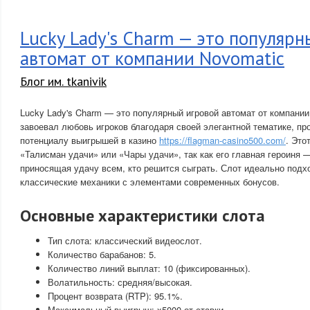
Lucky Lady's Charm — это популяр
автомат от компании Novomatic
Блог им. tkanivik
Lucky Lady's Charm — это популярный игровой автомат от компании
завоевал любовь игроков благодаря своей элегантной тематике, п
потенциалу выигрышей в казино
https://flagman-casino500.com/
. Это
«Талисман удачи» или «Чары удачи», так как его главная героиня 
приносящая удачу всем, кто решится сыграть. Слот идеально подхо
классические механики с элементами современных бонусов.
Основные характеристики слота
Тип слота: классический видеослот.
Количество барабанов: 5.
Количество линий выплат: 10 (фиксированных).
Волатильность: средняя/высокая.
Процент возврата (RTP): 95.1%.
Максимальный выигрыш: x5000 от ставки.