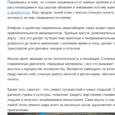
Поднявшись в небо, ты словно отрываешься от земных проблем и з
расстилающимися под крылом облаками и пейзажами поэтому важ
в авиабилетах
. Вид городов, полей и рек с высоты птичьего полета
взглянуть на мир совершенно по-новому.
Комфорт и удобства современных авиалайнеров также играют важн
привлекательности авиаперелетов. Удобные кресла, развлекательн
борту – все это делает путешествие приятным и необременительны
добраться до пункта назначения, сэкономив время и силы, делает
транспортом для деловых поездок и отпусков.
Многие ценят авиацию за ее технологичность и инновации. Сложны
современные двигатели, передовые материалы – все это вызывает
мыслью и прогрессом человечества. Интересно наблюдать за взлет
представляя себе сложную работу пилотов и диспетчеров, обеспе
полета.
Кроме того, самолет – это символ путешествий и новых открытий. 
далекие страны и культуры, позволяет увидеть мир своими глазами
людьми и получить незабываемые впечатления. Сама мысль о том,
любой точке земного шара всего за несколько часов, вдохновляет 
приключения.