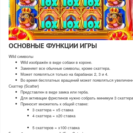
ОСНОВНЫЕ ФУНКЦИИ ИГРЫ
Wild символы
Wild изображён в виде собаки в короне.
Заменяет все обычные символы, кроме скаттера.
Может появляться только на барабанах 2, 3 и 4.
Во время бесплатных вращений может появляться увеличенны
Скаттер (Scatter)
Представлен в виде замка или герба.
Для активации фриспинов нужно собрать минимум 3 скаттера
Приносит множитель к общей ставке:
3 скаттера = x5 ставка
4 скаттера = x20 ставка
5 скаттеров = x100 ставка