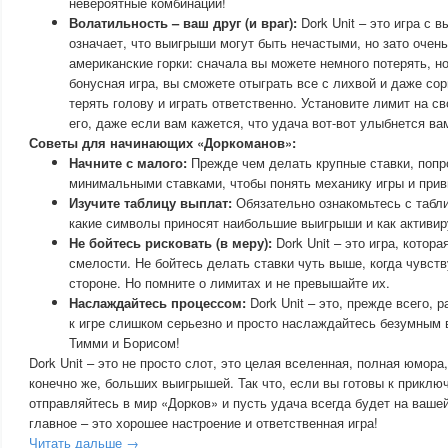
невероятные комбинации!
Волатильность – ваш друг (и враг):
Dork Unit – это игра с 
означает, что выигрыши могут быть нечастыми, но зато очень
американские горки: сначала вы можете немного потерять, но
бонусная игра, вы сможете отыграть все с лихвой и даже сор
терять голову и играть ответственно. Установите лимит на с
его, даже если вам кажется, что удача вот-вот улыбнется ва
Советы для начинающих «Доркоманов»:
Начните с малого:
Прежде чем делать крупные ставки, попро
минимальными ставками, чтобы понять механику игры и прив
Изучите таблицу выплат:
Обязательно ознакомьтесь с табли
какие символы приносят наибольшие выигрыши и как активи
Не бойтесь рисковать (в меру):
Dork Unit – это игра, котора
смелости. Не бойтесь делать ставки чуть выше, когда чувств
стороне. Но помните о лимитах и не превышайте их.
Наслаждайтесь процессом:
Dork Unit – это, прежде всего, 
к игре слишком серьезно и просто наслаждайтесь безумным 
Тимми и Борисом!
Dork Unit – это не просто слот, это целая вселенная, полная юмора
конечно же, больших выигрышей. Так что, если вы готовы к приклю
отправляйтесь в мир «Дорков» и пусть удача всегда будет на вашей
главное – это хорошее настроение и ответственная игра!
Читать дальше →