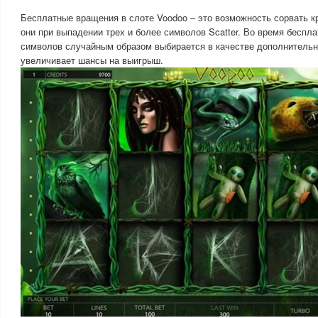
Бесплатные вращения в слоте Voodoo – это возможность сорвать к
они при выпадении трех и более символов Scatter. Во время беспл
символов случайным образом выбирается в качестве дополнительно
увеличивает шансы на выигрыш.