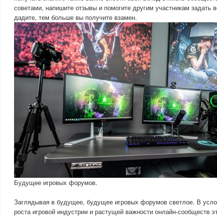
советами, напишите отзывы и помогите другим участникам задать 
дадите, тем больше вы получите взамен.
Будущее игровых форумов.
Заглядывая в будущее, будущее игровых форумов светлое. В усл
роста игровой индустрии и растущей важности онлайн-сообществ э