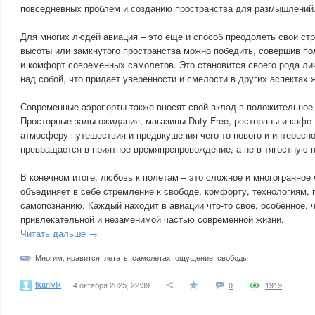
повседневных проблем и созданию пространства для размышлений
Для многих людей авиация – это еще и способ преодолеть свои ст
высоты или замкнутого пространства можно победить, совершив по
и комфорт современных самолетов. Это становится своего рода л
над собой, что придает уверенности и смелости в других аспектах 
Современные аэропорты также вносят свой вклад в положительное
Просторные залы ожидания, магазины Duty Free, рестораны и кафе 
атмосферу путешествия и предвкушения чего-то нового и интересн
превращается в приятное времяпрепровождение, а не в тягостную 
В конечном итоге, любовь к полетам – это сложное и многогранное 
объединяет в себе стремление к свободе, комфорту, технологиям,
самопознанию. Каждый находит в авиации что-то свое, особенное, 
привлекательной и незаменимой частью современной жизни.
Читать дальше →
Многим
,
нравится
,
летать
,
самолетах
,
ощущение
,
свободы
tkanivik
4 октября 2025, 22:39
0
1919