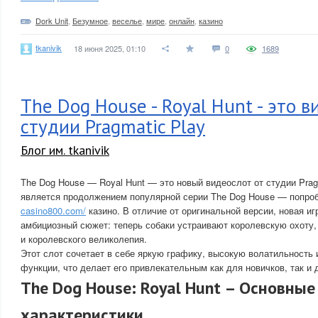
Dork Unit
,
Безумное
,
веселье
,
мире
,
онлайн
,
казино
tkanivik
18 июня 2025, 01:10
0
1689
The Dog House - Royal Hunt - это в
студии Pragmatic Play
Блог им. tkanivik
The Dog House — Royal Hunt — это новый видеослот от студии Prag
является продолжением популярной серии The Dog House — попро
casino800.com/
казино. В отличие от оригинальной версии, новая иг
амбициозный сюжет: теперь собаки устраивают королевскую охоту,
и королевского великолепия.
Этот слот сочетает в себе яркую графику, высокую волатильность
функции, что делает его привлекательным как для новичков, так и 
The Dog House: Royal Hunt – Основные
характеристики