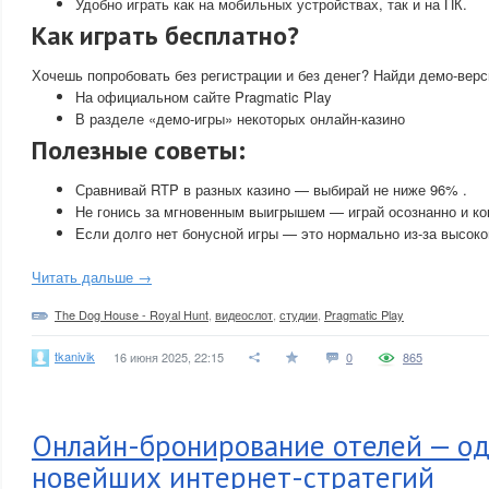
Удобно играть как на мобильных устройствах, так и на ПК.
Как играть бесплатно?
Хочешь попробовать без регистрации и без денег? Найди демо-вер
На официальном сайте Pragmatic Play
В разделе «демо-игры» некоторых онлайн-казино
Полезные советы:
Сравнивай RTP в разных казино — выбирай не ниже 96% .
Не гонись за мгновенным выигрышем — играй осознанно и к
Если долго нет бонусной игры — это нормально из-за высоко
Читать дальше →
The Dog House - Royal Hunt
,
видеослот
,
студии
,
Pragmatic Play
tkanivik
16 июня 2025, 22:15
0
865
Онлайн-бронирование отелей — од
новейших интернет-стратегий