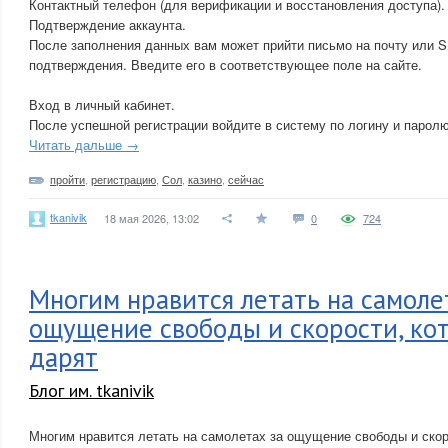
Контактный телефон (для верификации и восстановления доступа).
Подтверждение аккаунта.
После заполнения данных вам может прийти письмо на почту или 
подтверждения. Введите его в соответствующее поле на сайте.
Вход в личный кабинет.
После успешной регистрации войдите в систему по логину и паролю
Читать дальше →
пройти
,
регистрацию
,
Сол
,
казино
,
сейчас
tkanivik
18 мая 2026, 13:02
0
724
Многим нравится летать на самоле
ощущение свободы и скорости, ко
дарят
Блог им. tkanivik
Многим нравится летать на самолетах за ощущение свободы и скоро